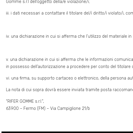
Gomme s.r.l dell’oggetto della/e violazione/i;
iii. i dati necessari a contattare il titolare del/i diritto/i violato/i,
iv. una dichiarazione in cui si afferma che l’utilizzo del materiale in
v. una dichiarazione in cui si afferma che le informazioni comunica
in possesso dell’autorizzazione a procedere per conto del titolare del/
vi. una firma, su supporto cartaceo o elettronico, della persona autor
La nota di cui sopra dovrà essere inviata tramite posta raccomand
“RIFER GOMME s.r.l.”,
63900 – Fermo (FM) – Via Campiglione 21/b