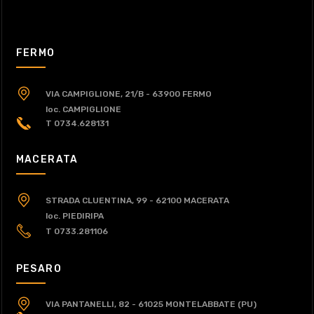
FERMO
VIA CAMPIGLIONE, 21/B - 63900 FERMO
loc. CAMPIGLIONE
T 0734.628131
MACERATA
STRADA CLUENTINA, 99 - 62100 MACERATA
loc. PIEDIRIPA
T 0733.281106
PESARO
VIA PANTANELLI, 82 - 61025 MONTELABBATE (PU)