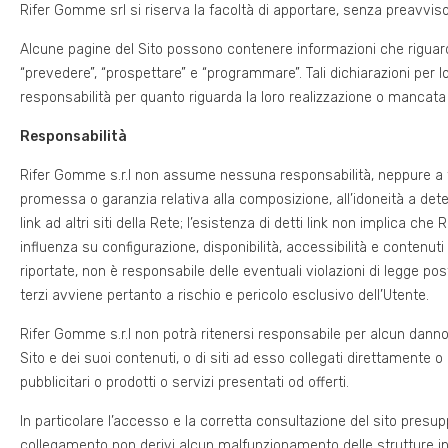
Rifer Gomme srl si riserva la facoltà di apportare, senza preavviso, 
Alcune pagine del Sito possono contenere informazioni che riguardan
“prevedere”, “prospettare” e “programmare”. Tali dichiarazioni pe
responsabilità per quanto riguarda la loro realizzazione o mancata 
Responsabilità
Rifer Gomme s.r.l non assume nessuna responsabilità, neppure a tit
promessa o garanzia relativa alla composizione, all’idoneità a deter
link ad altri siti della Rete; l’esistenza di detti link non implica ch
influenza su configurazione, disponibilità, accessibilità e contenuti 
riportate, non è responsabile delle eventuali violazioni di legge pos
terzi avviene pertanto a rischio e pericolo esclusivo dell’Utente.
Rifer Gomme s.r.l non potrà ritenersi responsabile per alcun danno, di
Sito e dei suoi contenuti, o di siti ad esso collegati direttamente
pubblicitari o prodotti o servizi presentati od offerti.
In particolare l’accesso e la corretta consultazione del sito presu
collegamento non derivi alcun malfunzionamento delle strutture inf