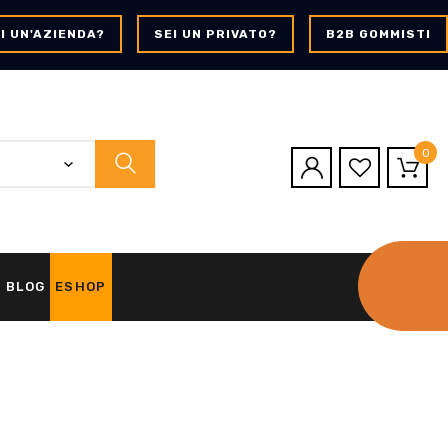
I UN'AZIENDA?
SEI UN PRIVATO?
B2B GOMMISTI
0
BLOG
ESHOP