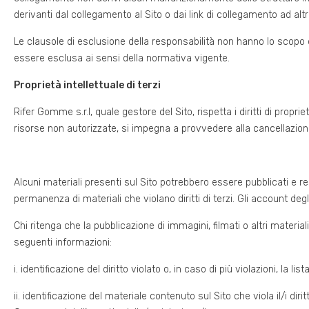
derivanti dal collegamento al Sito o dai link di collegamento ad alt
Le clausole di esclusione della responsabilità non hanno lo scopo di
essere esclusa ai sensi della normativa vigente.
Proprietà intellettuale di terzi
Rifer Gomme s.r.l, quale gestore del Sito, rispetta i diritti di propr
risorse non autorizzate, si impegna a provvedere alla cancellazione 
Alcuni materiali presenti sul Sito potrebbero essere pubblicati e res
permanenza di materiali che violano diritti di terzi. Gli account degl
Chi ritenga che la pubblicazione di immagini, filmati o altri materi
seguenti informazioni:
i. identificazione del diritto violato o, in caso di più violazioni, la lista
ii. identificazione del materiale contenuto sul Sito che viola il/i dir