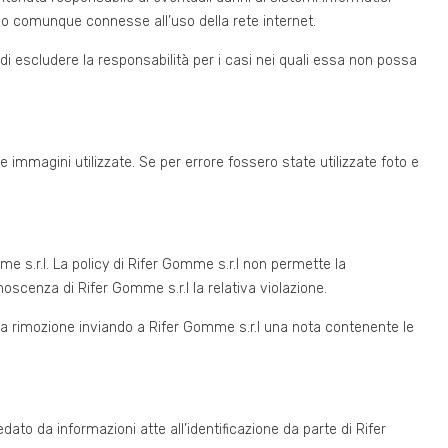
li o comunque connesse all’uso della rete internet.
é di escludere la responsabilità per i casi nei quali essa non possa
le immagini utilizzate. Se per errore fossero state utilizzate foto e
mme s.r.l. La policy di Rifer Gomme s.r.l non permette la
onoscenza di Rifer Gomme s.r.l la relativa violazione.
ne la rimozione inviando a Rifer Gomme s.r.l una nota contenente le
redato da informazioni atte all’identificazione da parte di Rifer