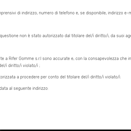
 comprensivi di indirizzo, numero di telefono e, se disponibile, indirizzo e-m
 questione non è stato autorizzato dal titolare del/i diritto/i, da suoi ag
te a Rifer Gomme s.r.l sono accurate e, con la consapevolezza che in c
i diritto/i violato/i ;
izzata a procedere per conto del titolare del/i diritto/i violato/i.
ata al seguente indirizzo: