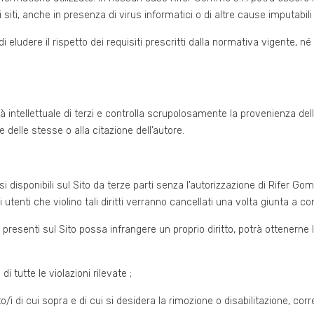
ri siti, anche in presenza di virus informatici o di altre cause imputabi
 eludere il rispetto dei requisiti prescritti dalla normativa vigente, n
ietà intellettuale di terzi e controlla scrupolosamente la provenienza del
delle stesse o alla citazione dell’autore.
i disponibili sul Sito da terze parti senza l’autorizzazione di Rifer Go
i utenti che violino tali diritti verranno cancellati una volta giunta a c
ali presenti sul Sito possa infrangere un proprio diritto, potrà ottener
 di tutte le violazioni rilevate ;
itto/i di cui sopra e di cui si desidera la rimozione o disabilitazione, cor