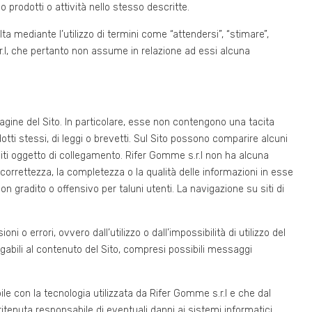
o prodotti o attività nello stesso descritte.
 mediante l’utilizzo di termini come “attendersi”, “stimare”,
r.l, che pertanto non assume in relazione ad essi alcuna
agine del Sito. In particolare, esse non contengono una tacita
otti stessi, di leggi o brevetti. Sul Sito possono comparire alcuni
ali siti oggetto di collegamento. Rifer Gomme s.r.l non ha alcuna
la correttezza, la completezza o la qualità delle informazioni in esse
on gradito o offensivo per taluni utenti. La navigazione su siti di
 o errori, ovvero dall’utilizzo o dall’impossibilità di utilizzo del
egabili al contenuto del Sito, compresi possibili messaggi
le con la tecnologia utilizzata da Rifer Gomme s.r.l e che dal
tenuta responsabile di eventuali danni ai sistemi informatici