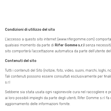
Condizioni di utilizzo del sito
L’accesso a questo sito internet (www.rifergomme.com) comporta l’
qualsiasi momento da parte di
Rifer Gomme s.r.l
senza necessità d
sito comporterà l’accettazione automatica da parte dell’utente dell
Contenuti del sito
Tutti i contenuti del Sito (notizie, foto, video, suoni, marchi, loghi,
Tali contenuti possono essere consultati esclusivamente per final
s.r.l
Sebbene sia stata usata ogni ragionevole cura nel raccogliere e pre
ai loro possibili impieghi da parte degli utenti; Rifer Gomme s.r.l 
aggiornamento delle informazioni fornite.