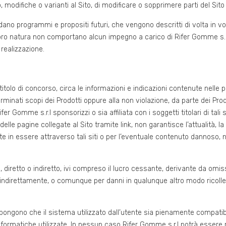
modifiche o varianti al Sito, di modificare o sopprimere parti del Sito 
o programmi e propositi futuri, che vengono descritti di volta in volta
r loro natura non comportano alcun impegno a carico di Rifer Gomme s.
realizzazione.
olo di concorso, circa le informazioni e indicazioni contenute nelle p
minati scopi dei Prodotti oppure alla non violazione, da parte dei Prod
e Rifer Gomme s.r.l sponsorizzi o sia affiliata con i soggetti titolari di t
delle pagine collegate al Sito tramite link, non garantisce l’attualità, 
te in essere attraverso tali siti o per l’eventuale contenuto dannoso, n
retto o indiretto, ivi compreso il lucro cessante, derivante da omissioni
 o indirettamente, o comunque per danni in qualunque altro modo ricoll
ppongono che il sistema utilizzato dall’utente sia pienamente compatibi
ormatiche utilizzate. In nessun caso Rifer Gomme s.r.l potrà essere ri