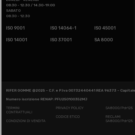
08:30 - 12:30 / 14:30-19:00
SABATO
08:30 - 12:30
ISO 9001
ISO 14064-1
ISO 45001
ISO 14001
ISO 37001
SA 8000
RIFER GOMME @2025 – C.F. e P.Iva 00732440441 REA 96373 – Capitale S
Numero iscrizione RENAP: PFU250100352MJ
TERMINI
PRIVACY POLICY
SA8000/Pdr125
CONTRATTUALI
CODICE ETICO
RECLAMI
CONDIZIONI DI VENDITA
SA8000/Pdr125