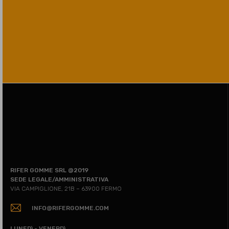
RIFER GOMME SRL @2019
SEDE LEGALE/AMMINISTRATIVA
VIA CAMPIGLIONE, 21B – 63900 FERMO
INFO@RIFERGOMME.COM
LUNEDì - VENERDì