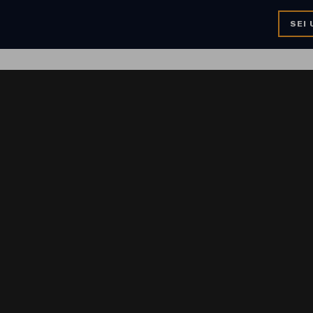
SEI 
0
CHI SIAMO
PRENOTAZIONI
RICHIEDI PREVENTIVO
PROM