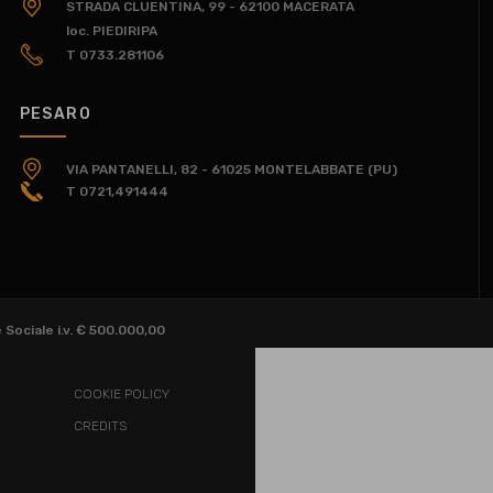
STRADA CLUENTINA, 99 - 62100 MACERATA
loc. PIEDIRIPA
T 0733.281106
PESARO
VIA PANTANELLI, 82 - 61025 MONTELABBATE (PU)
T 0721,491444
ociale i.v. € 500.000,00
COOKIE POLICY
CREDITS