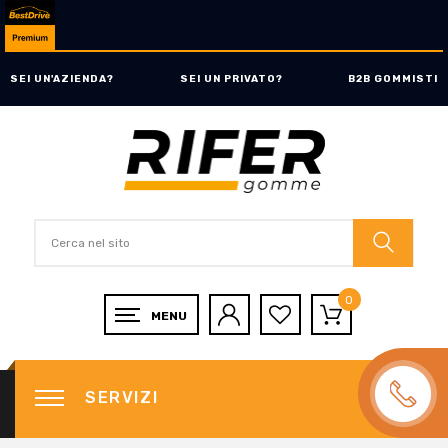
SEI UN'AZIENDA?
SEI UN PRIVATO?
B2B GOMMISTI
0
SERVIZI