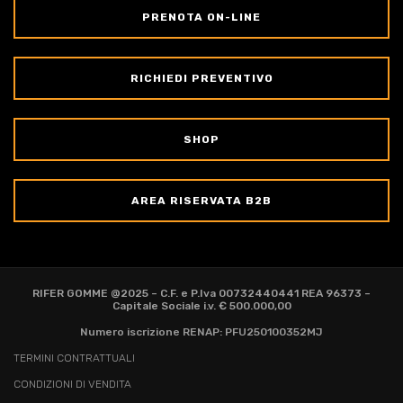
PRENOTA ON-LINE
RICHIEDI PREVENTIVO
SHOP
AREA RISERVATA B2B
RIFER GOMME @2025 – C.F. e P.Iva 00732440441 REA 96373 –
Capitale Sociale i.v. € 500.000,00
Numero iscrizione RENAP: PFU250100352MJ
TERMINI CONTRATTUALI
CONDIZIONI DI VENDITA