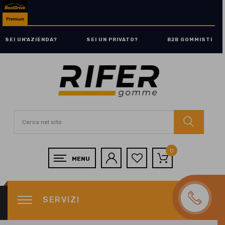
SEI UN'AZIENDA?
SEI UN PRIVATO?
B2B GOMMISTI
0
SERVIZI