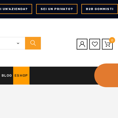
I UN'AZIENDA?
SEI UN PRIVATO?
B2B GOMMISTI
0
BLOG
ESHOP