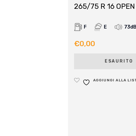
265/75 R 16 OPE
F
E
73d
€
0,00
ESAURITO
AGGIUNGI ALLA LIS