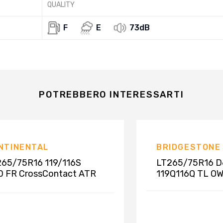
QUALITY
F
E
73dB
POTREBBERO INTERESSARTI
NTINENTAL
BRIDGESTONE
65/75R16 119/116S
LT265/75R16 D
 FR CrossContact ATR
119Q116Q TL O
R