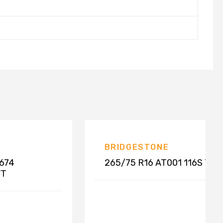
BRIDGESTONE
674
265/75 R16 AT001 116S TL
WT