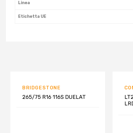
Linea
Etichetta UE
BRIDGESTONE
CO
265/75 R16 116S DUELAT
LT2
LRD
8P