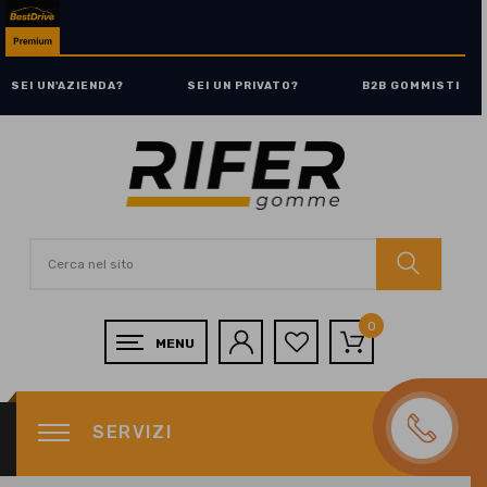
SEI UN'AZIENDA?
SEI UN PRIVATO?
B2B GOMMISTI
0
SERVIZI