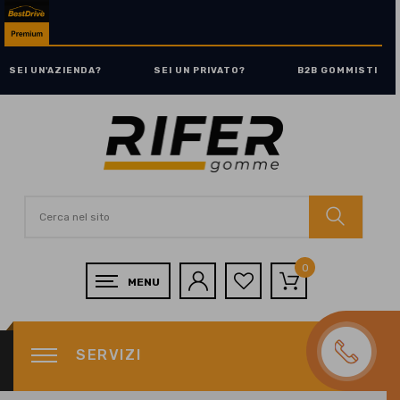
SEI UN'AZIENDA?
SEI UN PRIVATO?
B2B GOMMISTI
0
SERVIZI