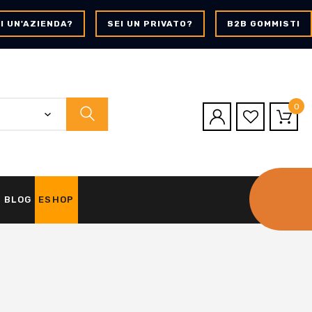
I UN'AZIENDA?
SEI UN PRIVATO?
B2B GOMMISTI
0
BLOG
ESHOP