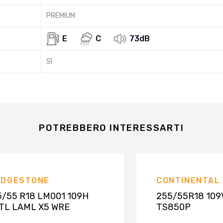
PREMIUM
E
C
73dB
SI
POTREBBERO INTERESSARTI
IDGESTONE
CONTINENTAL
5/55 R18 LM001 109H
255/55R18 109
 TL LAML X5 WRE
TS850P
SUVWINTERCO