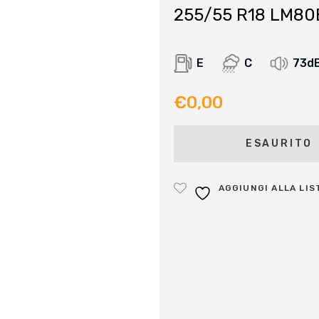
255/55 R18 LM80
E
C
73d
€
0,00
ESAURITO
AGGIUNGI ALLA LIS