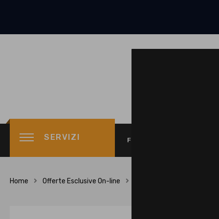
SERVIZI
FINANZIAMENTO TASSO 
Home
Offerte Esclusive On-line
245/40R19 S954 XL 98W