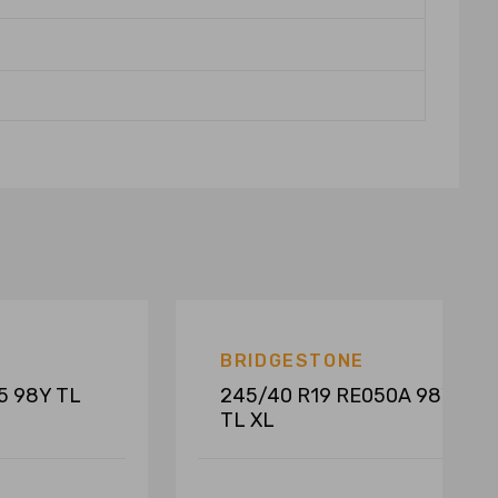
BRIDGESTONE
5 98Y TL
245/40 R19 RE050A 98W
TL XL