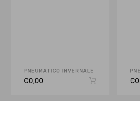
PNEUMATICO INVERNALE
PN
€
0,00
€
0