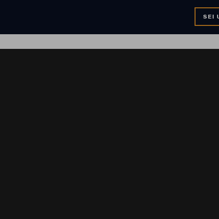
SEI 
0
CHI SIAMO
PRENOTAZIONI
RICHIEDI PREVENTIVO
PROM
TOYO