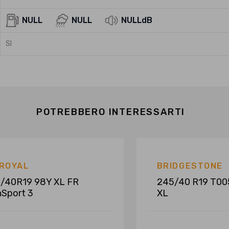
NULL
NULL
NULLdB
SI
POTREBBERO INTERESSARTI
IROYAL
BRIDGESTONE
/40R19 98Y XL FR
245/40 R19 T00
nSport 3
XL