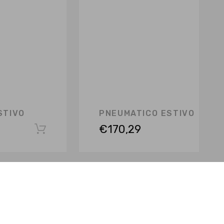
STIVO
PNEUMATICO ESTIVO
€
170,29