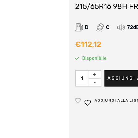
215/65R16 98H FR
D
C
72d
€
112,12
Disponibile
+
AGGIUNGI
-
AGGIUNGI ALLA LIS