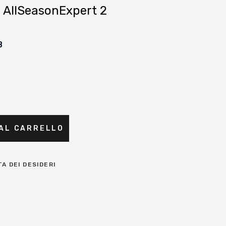
 AllSeasonExpert 2
B
 AL CARRELLO
TA DEI DESIDERI