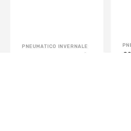
PN
PNEUMATICO INVERNALE
€
0
€
133,18