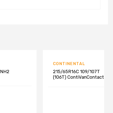
CONTINENTAL
ANH2
215/65R16C 109/107T
(106T) ContiVanContact
100 8PR