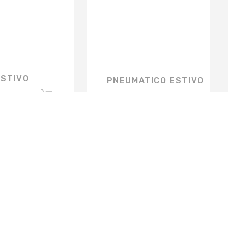
ESTIVO
PNEUMATICO ESTIVO
€
155,04
ISCRIVITI ALLA NEWSLETTER