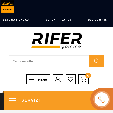
SEI UN'AZIENDA?
SEI UN PRIVATO?
B2B GOMMISTI
0
SERVIZI