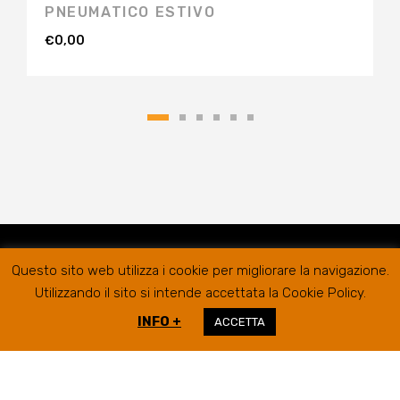
PNEUMATICO ESTIVO
€
0,00
Questo sito web utilizza i cookie per migliorare la navigazione.
Utilizzando il sito si intende accettata la Cookie Policy.
INFO +
ACCETTA
RIFER GOMME SRL @2019
SEDE LEGALE/AMMINISTRATIVA
VIA
CAMPIGLIONE, 21B – 63900 FERMO