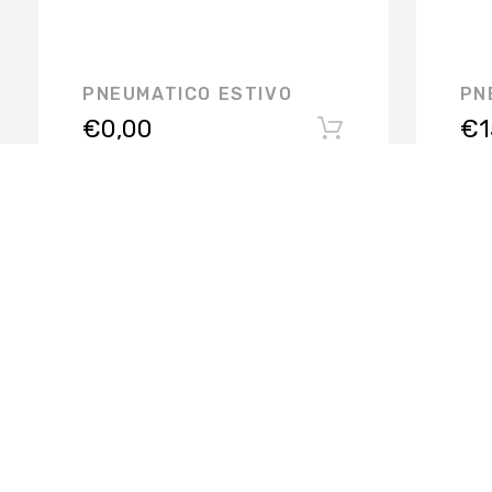
PNEUMATICO ESTIVO
PN
€
0,00
€
1
RIFER GOMME SRL @2019