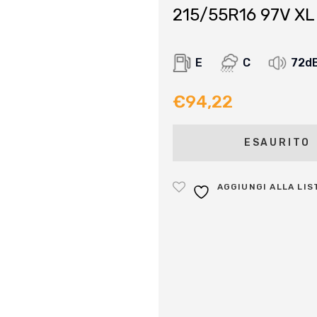
215/55R16 97V XL
E
C
72d
€
94,22
ESAURITO
AGGIUNGI ALLA LIS