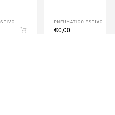
ESTIVO
PNEUMATICO ESTIVO
€
0,00
ISCRIVITI ALLA NEWSLETTER
SERVIZI PER L'AZIENDA