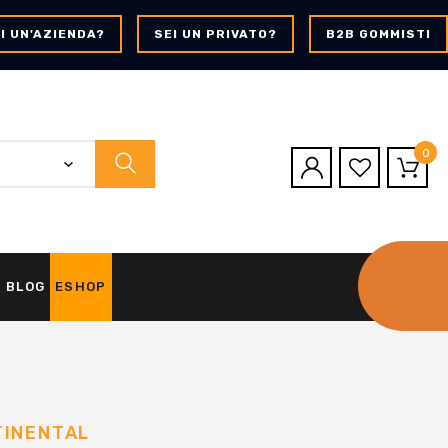
I UN'AZIENDA?
SEI UN PRIVATO?
B2B GOMMISTI
0
BLOG
ESHOP
TINENTAL