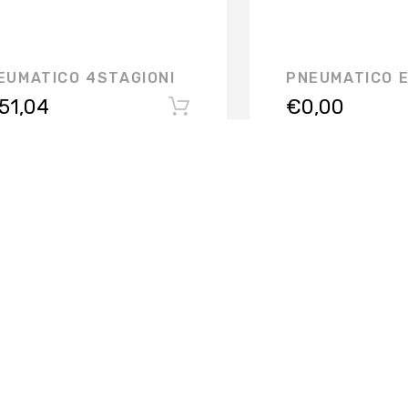
EUMATICO 4STAGIONI
PNEUMATICO 
51,04
€
0,00
FERMO
VIA CAMPIGLIONE, 21/B - 63900 FERMO
loc. CAMPIGLIONE