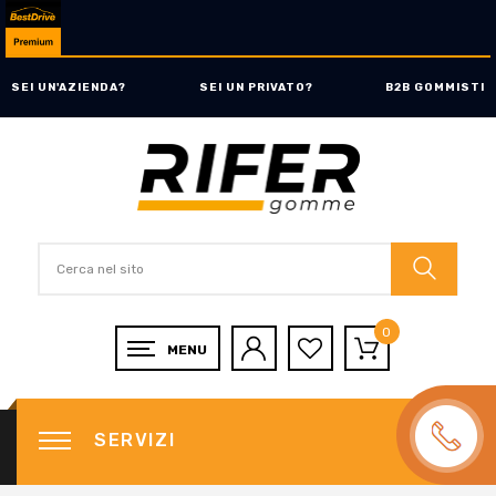
SEI UN'AZIENDA?
SEI UN PRIVATO?
B2B GOMMISTI
0
SERVIZI