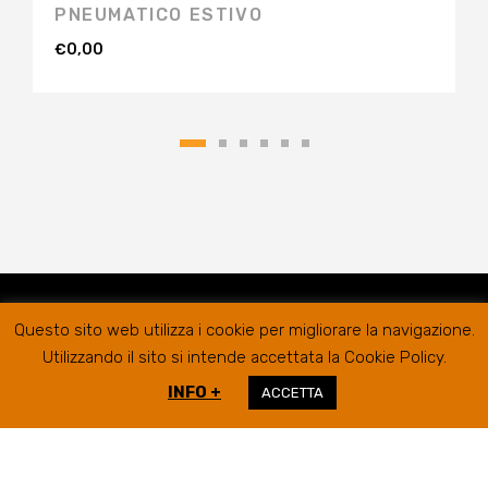
PNEUMATICO ESTIVO
€
0,00
Questo sito web utilizza i cookie per migliorare la navigazione.
Utilizzando il sito si intende accettata la Cookie Policy.
INFO +
ACCETTA
RIFER GOMME SRL @2019
SEDE LEGALE/AMMINISTRATIVA
VIA
CAMPIGLIONE, 21B – 63900 FERMO