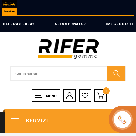
SEI UN'AZIENDA?
SEI UN PRIVATO?
B2B GOMMISTI
0
SERVIZI