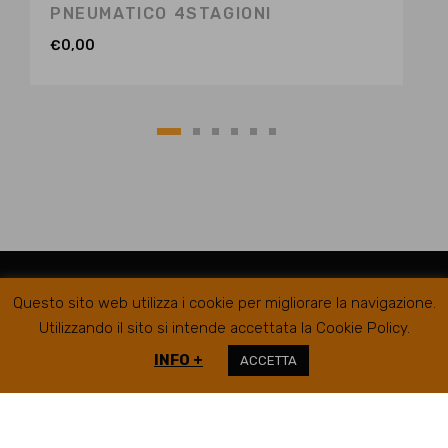
PNEUMATICO 4STAGIONI
€
0,00
Questo sito web utilizza i cookie per migliorare la navigazione.
Utilizzando il sito si intende accettata la Cookie Policy.
INFO +
ACCETTA
RIFER GOMME SRL @2019
SEDE LEGALE/AMMINISTRATIVA
VIA
CAMPIGLIONE, 21B – 63900 FERMO