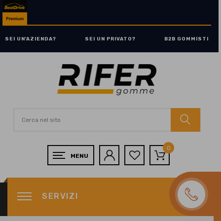
SEI UN'AZIENDA?
SEI UN PRIVATO?
B2B GOMMISTI
0
SERVIZI