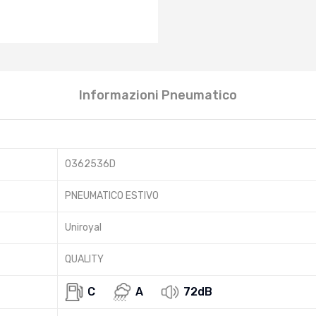
Informazioni Pneumatico
0362536D
PNEUMATICO ESTIVO
Uniroyal
QUALITY
C
A
72dB