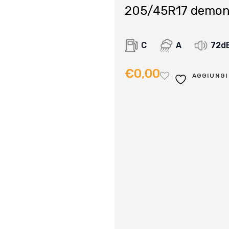
205/45R17 demon
C
A
72d
€
0,00
AGGIUNGI 