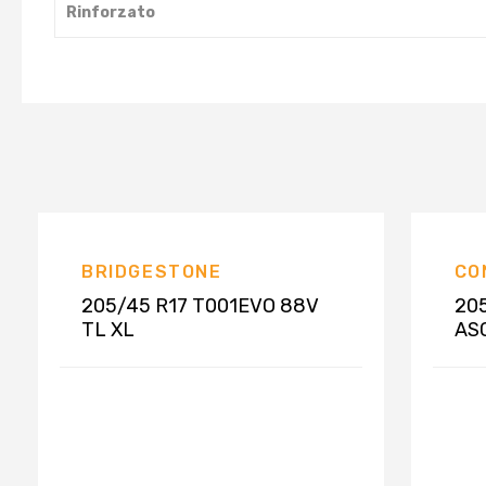
Rinforzato
BRIDGESTONE
CO
205/45 R17 T001EVO 88V
20
TL XL
AS