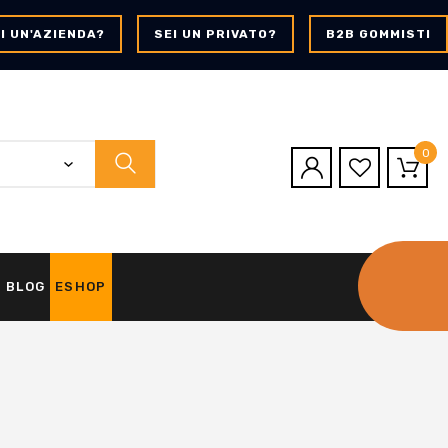
I UN'AZIENDA?
SEI UN PRIVATO?
B2B GOMMISTI
0
BLOG
ESHOP