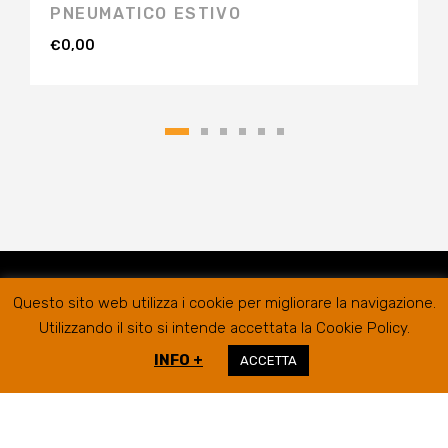
PNEUMATICO ESTIVO
€
0,00
Questo sito web utilizza i cookie per migliorare la navigazione.
Utilizzando il sito si intende accettata la Cookie Policy.
INFO +
ACCETTA
RIFER GOMME SRL @2019
SEDE LEGALE/AMMINISTRATIVA
VIA
CAMPIGLIONE, 21B – 63900 FERMO