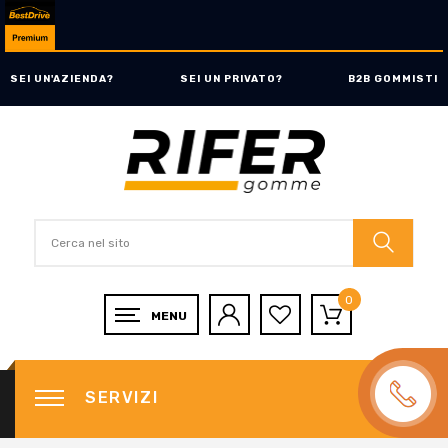
SEI UN'AZIENDA?
SEI UN PRIVATO?
B2B GOMMISTI
0
SERVIZI