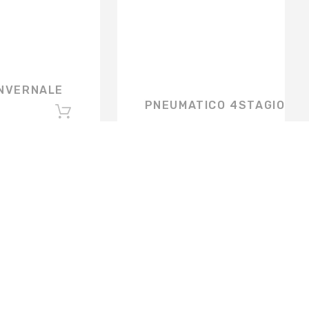
INVERNALE
PNEUMATICO 4STAGIONI
€
0,00
ISCRIVITI ALLA NEWSLETTER