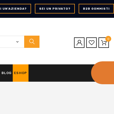
I UN'AZIENDA?
SEI UN PRIVATO?
B2B GOMMISTI
0
BLOG
ESHOP