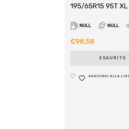
195/65R15 95T XL
NULL
NULL
€
98,58
ESAURITO
AGGIUNGI ALLA LIS