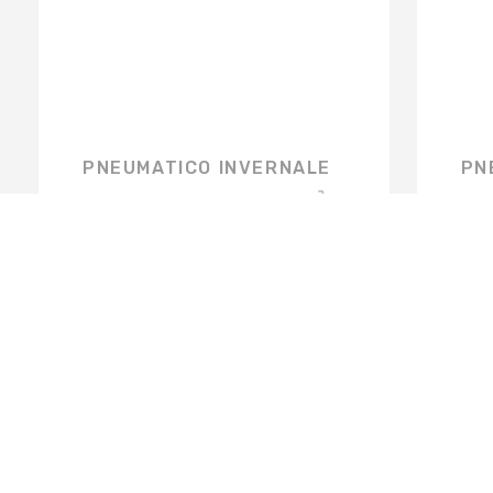
PNEUMATICO INVERNALE
PN
€
81,79
€
0