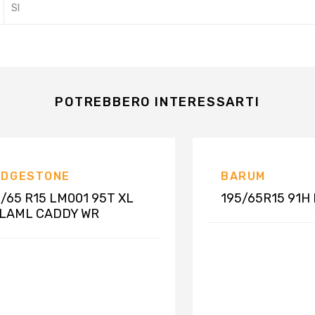
SI
POTREBBERO INTERESSARTI
IDGESTONE
BARUM
/65 R15 LM001 95T XL
195/65R15 91H P
 LAML CADDY WR