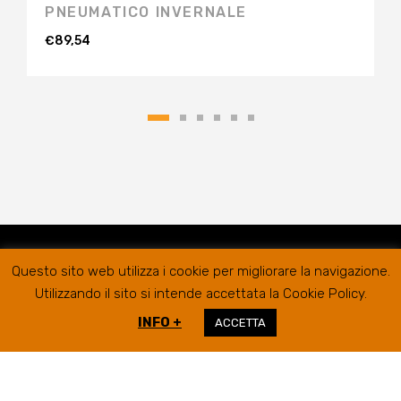
PNEUMATICO INVERNALE
€
89,54
Questo sito web utilizza i cookie per migliorare la navigazione.
Utilizzando il sito si intende accettata la Cookie Policy.
INFO +
ACCETTA
RIFER GOMME SRL @2019
SEDE LEGALE/AMMINISTRATIVA
VIA
CAMPIGLIONE, 21B – 63900 FERMO