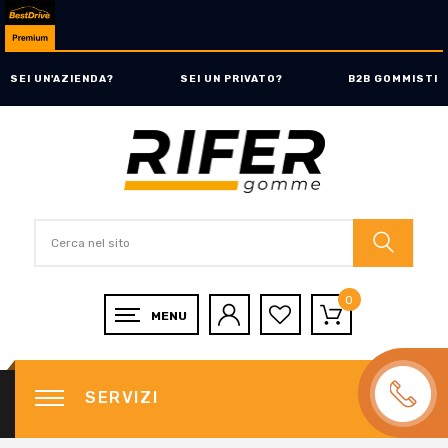
SEI UN'AZIENDA?
SEI UN PRIVATO?
B2B GOMMISTI
0
SERVIZI