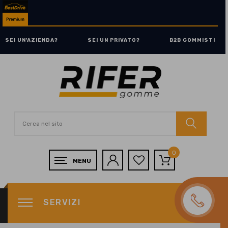
SEI UN'AZIENDA?
SEI UN PRIVATO?
B2B GOMMISTI
0
SERVIZI