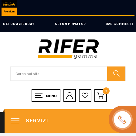
SEI UN'AZIENDA?
SEI UN PRIVATO?
B2B GOMMISTI
0
SERVIZI