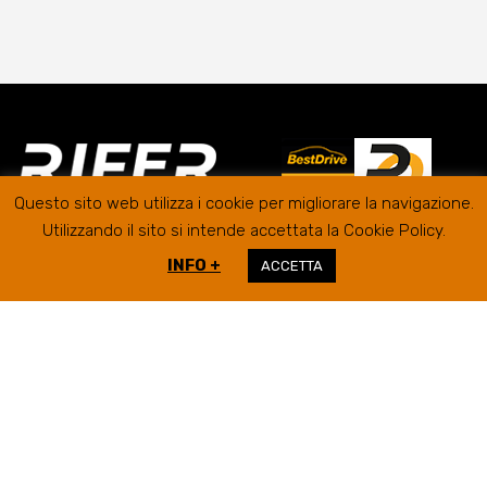
Questo sito web utilizza i cookie per migliorare la navigazione.
Utilizzando il sito si intende accettata la Cookie Policy.
INFO +
ACCETTA
RIFER GOMME SRL @2019
SEDE LEGALE/AMMINISTRATIVA
VIA
CAMPIGLIONE, 21B – 63900 FERMO
INFO@RIFERGOMME.COM
LUNEDì - VENERDì
08:30 - 12:30 / 14:30-19:00
SABATO
08:30 - 12:30
ISO 9001
ISO 14001