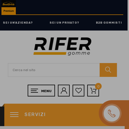
SEI UN'AZIENDA?
SEI UN PRIVATO?
B2B GOMMISTI
0
SERVIZI