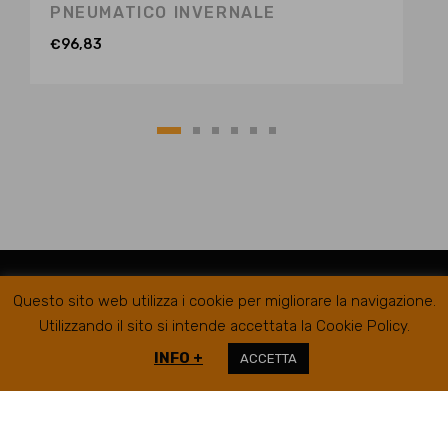
PNEUMATICO INVERNALE
€
96,83
Questo sito web utilizza i cookie per migliorare la navigazione.
Utilizzando il sito si intende accettata la Cookie Policy.
INFO +
ACCETTA
RIFER GOMME SRL @2019
SEDE LEGALE/AMMINISTRATIVA
VIA
CAMPIGLIONE, 21B – 63900 FERMO