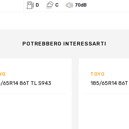
D
C
70dB
POTREBBERO INTERESSARTI
YO
TOYO
5/65R14 86T TL S943
185/65R14 86T