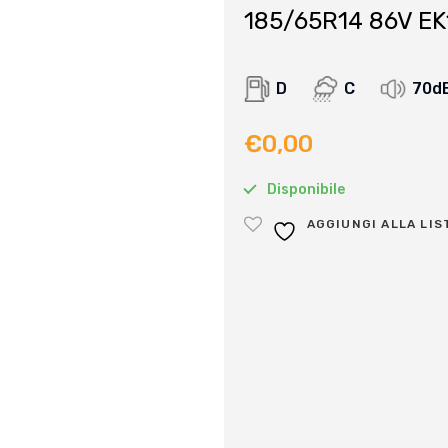
185/65R14 86V E
D
C
70d
€
0,00
Disponibile
AGGIUNGI ALLA LIS