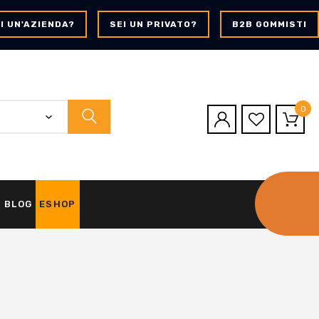
I UN'AZIENDA?
SEI UN PRIVATO?
B2B GOMMISTI
0
BLOG
ESHOP