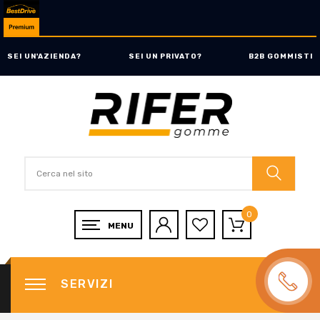
SEI UN'AZIENDA?
SEI UN PRIVATO?
B2B GOMMISTI
0
SERVIZI