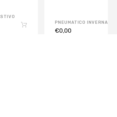
ESTIVO
PNEUMATICO INVERNALE
€
0,00
ISCRIVITI ALLA NEWSLETTER
SERVIZI PER L'AZIENDA