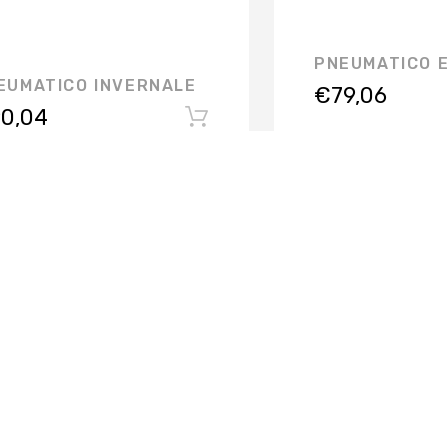
PNEUMATICO 
EUMATICO INVERNALE
€
79,06
0,04
FERMO
VIA CAMPIGLIONE, 21/B - 63900 FERMO
loc. CAMPIGLIONE