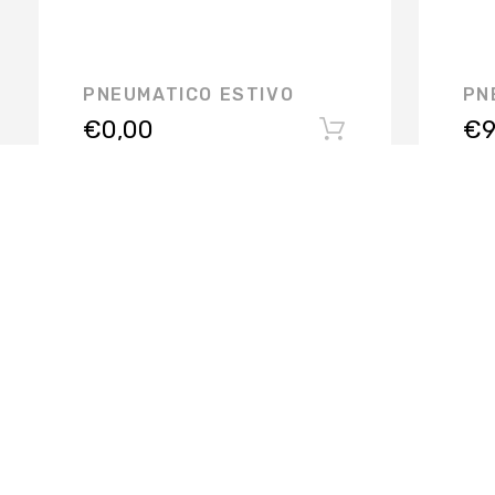
PNEUMATICO ESTIVO
PN
€
0,00
€
9
RIFER GOMME SRL @2019