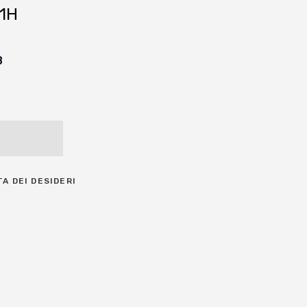
81H
B
TA DEI DESIDERI