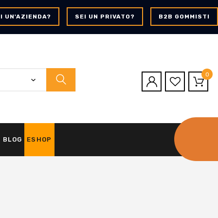
I UN'AZIENDA?
SEI UN PRIVATO?
B2B GOMMISTI
0
BLOG
ESHOP