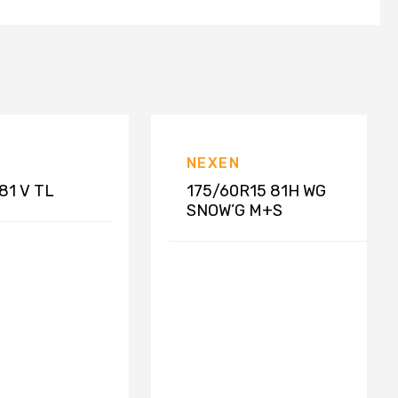
NEXEN
81 V TL
175/60R15 81H WG
SNOW’G M+S