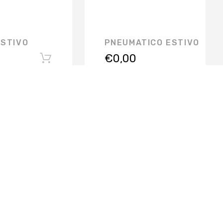
ESTIVO
PNEUMATICO ESTIVO
€
0,00
ISCRIVITI ALLA NEWSLETTER
SERVIZI PER L'AZIENDA