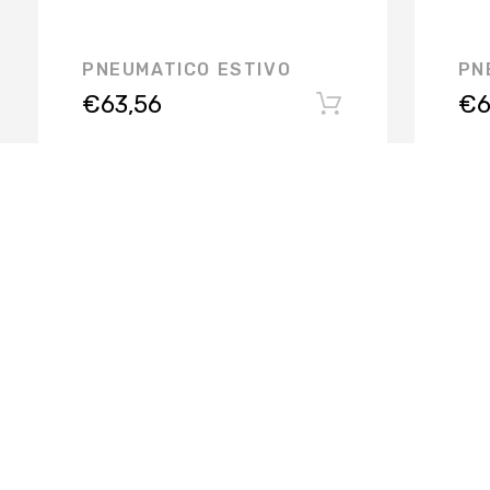
PNEUMATICO ESTIVO
PN
€
63,56
€
6
RIFER GOMME SRL @2019