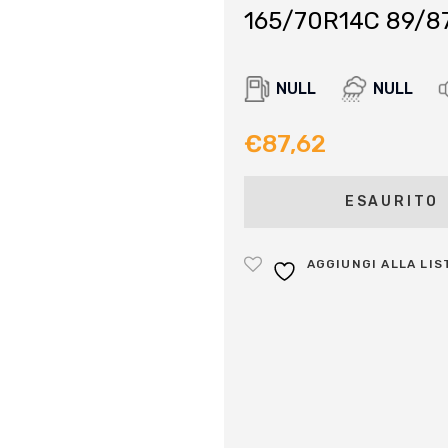
165/70R14C 89/87
NULL
NULL
€
87,62
ESAURITO
AGGIUNGI ALLA LIS