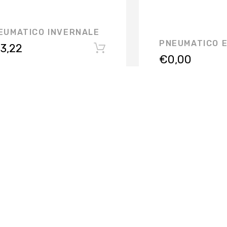
EUMATICO INVERNALE
PNEUMATICO 
3,22
€
0,00
FERMO
VIA CAMPIGLIONE, 21/B - 63900 FERMO
loc. CAMPIGLIONE