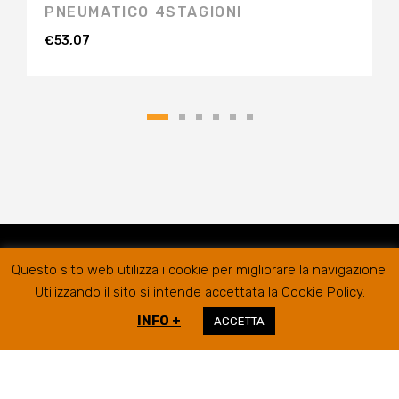
PNEUMATICO 4STAGIONI
€
53,07
Questo sito web utilizza i cookie per migliorare la navigazione.
Utilizzando il sito si intende accettata la Cookie Policy.
INFO +
ACCETTA
RIFER GOMME SRL @2019
SEDE LEGALE/AMMINISTRATIVA
VIA
CAMPIGLIONE, 21B – 63900 FERMO