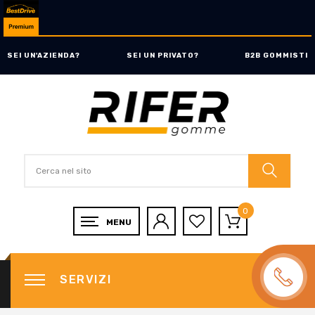
SEI UN'AZIENDA?
SEI UN PRIVATO?
B2B GOMMISTI
0
SERVIZI