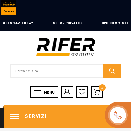
SEI UN'AZIENDA?
SEI UN PRIVATO?
B2B GOMMISTI
0
SERVIZI