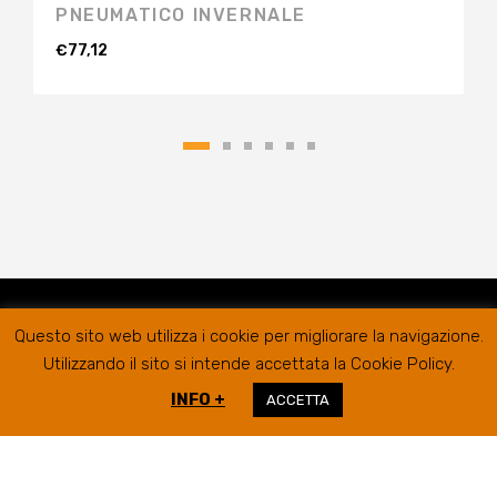
PNEUMATICO INVERNALE
€
77,12
Questo sito web utilizza i cookie per migliorare la navigazione.
Utilizzando il sito si intende accettata la Cookie Policy.
INFO +
ACCETTA
RIFER GOMME SRL @2019
SEDE LEGALE/AMMINISTRATIVA
VIA
CAMPIGLIONE, 21B – 63900 FERMO