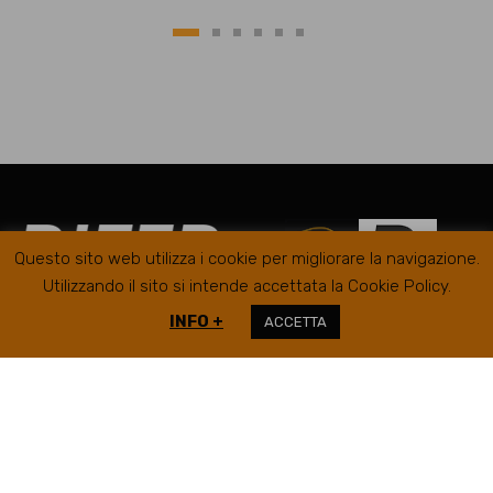
Questo sito web utilizza i cookie per migliorare la navigazione.
Utilizzando il sito si intende accettata la Cookie Policy.
INFO +
ACCETTA
RIFER GOMME SRL @2019
SEDE LEGALE/AMMINISTRATIVA
VIA
CAMPIGLIONE, 21B – 63900 FERMO
INFO@RIFERGOMME.COM
LUNEDì - VENERDì
08:30 - 12:30 / 14:30-19:00
SABATO
08:30 - 12:30